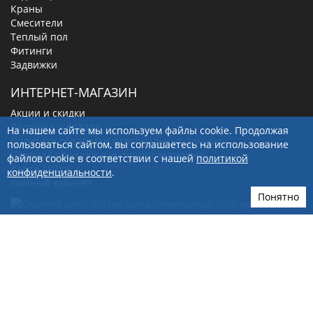
Краны
Смесители
Теплый пол
Фитинги
Задвижки
ИНТЕРНЕТ-МАГАЗИН
Акции и скидки
Доставка и оплата
На нашем сайте мы используем файлы cookie. Продолжая
Политика обработки персональных данных
пользоваться сайтом, вы соглашаетесь на использование
Правила продажи в интернет-магазине
файлов cookie в соответствии с нашей
политикой
Карта сайта
конфиденциальности
.
Личный кабинет
Понятно
656012
, г.
Барнаул
,
ул. Кулагина, д. 28Г
+7(923)249-40-97
sale@ingenerseti.ru