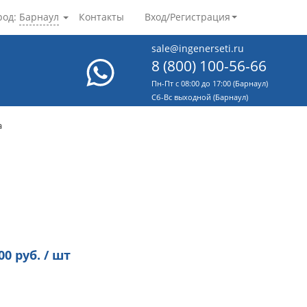
род:
Барнаул
Контакты
Вход/Регистрация
sale@ingenerseti.ru
8 (800) 100-56-66
Пн-Пт с 08:00 до 17:00 (Барнаул)
Cб-Вс выходной (Барнаул)
a
00
руб. / шт