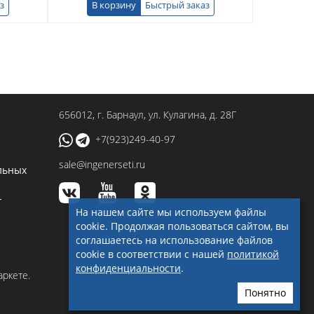
з
В корзину
Быстрый заказ
В к
656012
, г.
Барнаул
,
ул. Кулагина, д. 28Г
+7(923)249-40-97
sale@ingenerseti.ru
льных
-
На нашем сайте мы используем файлы
cookie. Продолжая пользоваться сайтом, вы
соглашаетесь на использование файлов
cookie в соответствии с нашей
политикой
конфиденциальности
.
Понятно