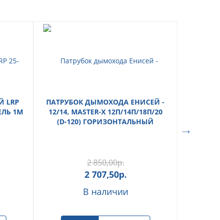
 LRP
ПАТРУБОК ДЫМОХОДА ЕНИСЕЙ -
БАК 
ЕЛЬ 1М
12/14, MASTER-X 12П/14П/18П/20
ОТОПЛ
(D-120) ГОРИЗОНТАЛЬНЫЙ
2 850,00
р.
2 707,50
р.
В наличии