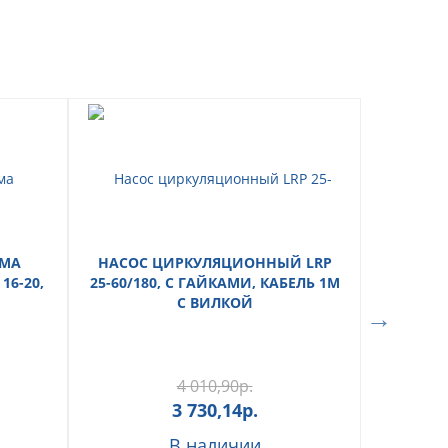
ЕМА
НАСОС ЦИРКУЛЯЦИОННЫЙ LRP
РАДИА
6-20,
25-60/180, С ГАЙКАМИ, КАБЕЛЬ 1М
AL
С ВИЛКОЙ
4 010,90
р.
3 730,14
р.
В наличии