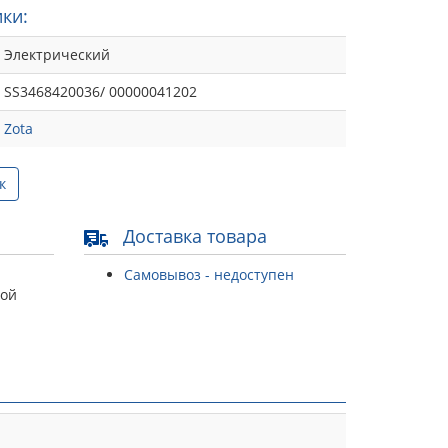
ки:
Электрический
SS3468420036/ 00000041202
Zota
к
Доставка товара
Самовывоз - недоступен
той