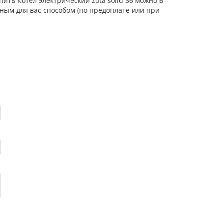
ить Котел электрический zota solid 36 можно в
ным для вас способом (по предоплате или при