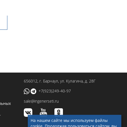
656012
, г.
Барнаул
,
ул. Кулагина, д. 28Г
+7(923)249-40-97
sale@ingenerseti.ru
льных
-
На нашем сайте мы используем файлы
cookie. Продолжая пользоваться сайтом, вы