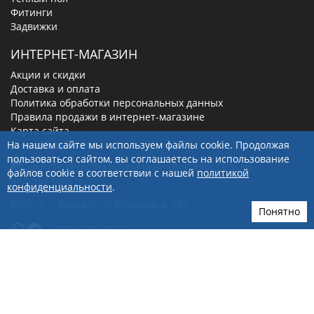
Фитинги
Задвижки
ИНТЕРНЕТ-МАГАЗИН
Акции и скидки
Доставка и оплата
Политика обработки персональных данных
Правила продажи в интернет-магазине
Карта сайта
Личный кабинет
На нашем сайте мы используем файлы cookie. Продолжая
пользоваться сайтом, вы соглашаетесь на использование
файлов cookie в соответствии с нашей
политикой
конфиденциальности
.
656012
, г.
Барнаул
,
ул. Кулагина, д. 28Г
Понятно
+7(923)249-40-97
sale@ingenerseti.ru
© 2026 «Инженерные сети»