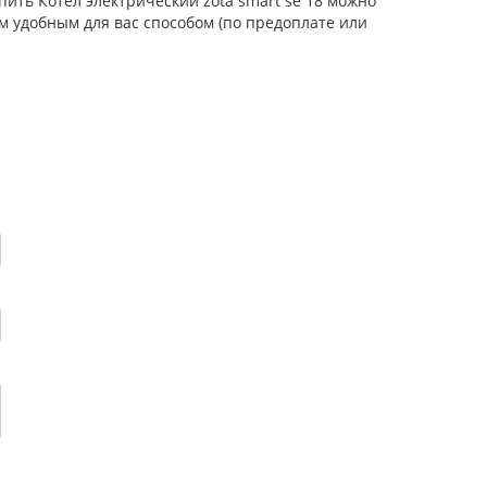
пить Котел электрический zota smart se 18 можно
м удобным для вас способом (по предоплате или