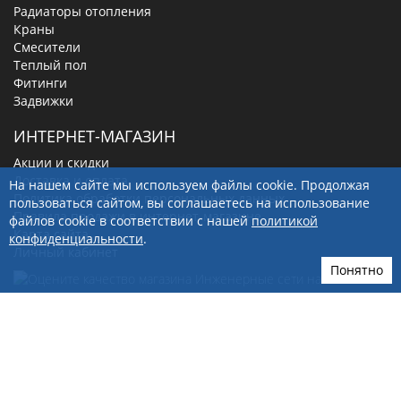
Радиаторы отопления
Краны
Смесители
Теплый пол
Фитинги
Задвижки
ИНТЕРНЕТ-МАГАЗИН
Акции и скидки
Доставка и оплата
На нашем сайте мы используем файлы cookie. Продолжая
Политика обработки персональных данных
пользоваться сайтом, вы соглашаетесь на использование
Правила продажи в интернет-магазине
файлов cookie в соответствии с нашей
политикой
Карта сайта
конфиденциальности
.
Личный кабинет
Понятно
656012
, г.
Барнаул
,
ул. Кулагина, д. 28Г
+7(923)249-40-97
sale@ingenerseti.ru