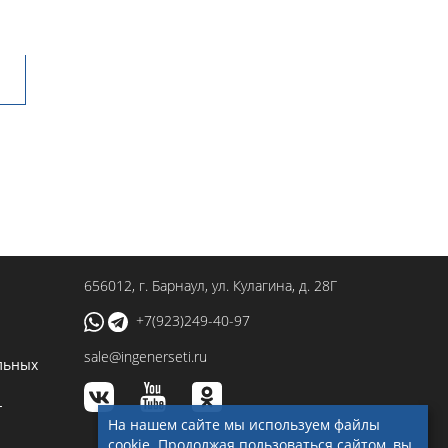
656012
, г.
Барнаул
,
ул. Кулагина, д. 28Г
+7(923)249-40-97
sale@ingenerseti.ru
льных
-
На нашем сайте мы используем файлы
cookie. Продолжая пользоваться сайтом, вы