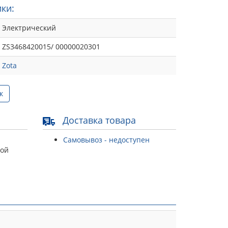
ки:
Электрический
ZS3468420015/ 00000020301
Zota
к
Доставка товара
Самовывоз - недоступен
той