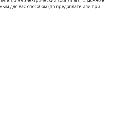
пить Котел электрический zota smart 15 можно в
ным для вас способом (по предоплате или при