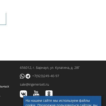
656012
, г.
Барнаул
,
ул. Кулагина, д. 28Г
+7(923)249-40-97
sale@ingenerseti.ru
льных
-
На нашем сайте мы используем файлы
cookie. Продолжая пользоваться сайтом, вы