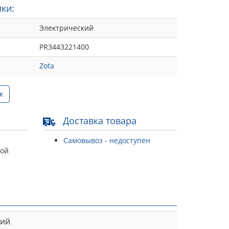
ки:
Электрический
PR3443221400
Zota
к
Доставка товара
Самовывоз - недоступен
той
кий