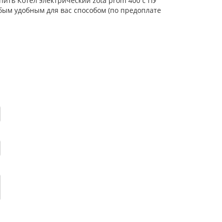
пить Котел электрический zota prom 400 с ПУ
бым удобным для вас способом (по предоплате