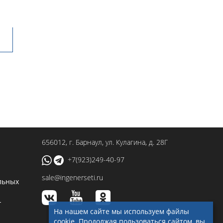
656012
, г.
Барнаул
,
ул. Кулагина, д. 28Г
+7(923)249-40-97
sale@ingenerseti.ru
льных
-
На нашем сайте мы используем файлы
cookie. Продолжая пользоваться сайтом, вы