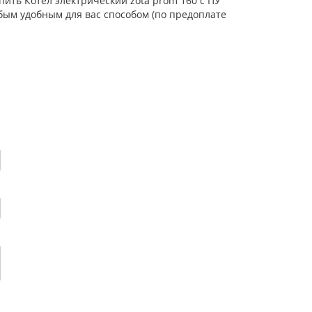
пить Котел электрический zota prom 160 с ПУ
бым удобным для вас способом (по предоплате