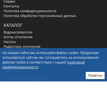
Сервис
Контакты
Политика конфиденциальности
Политика обработки персональных данных
КАТАЛОГ
Водонагреватели
Котлы отопления
Насосы
Радиаторы отопления
Краны
На нашем сайте мы используем файлы cookie. Продолжая
Смесители
пользоваться сайтом, вы соглашаетесь на использование
Теплый пол
файлов cookie в соответствии с нашей
политикой
Фитинги
конфиденциальности
.
Задвижки
Понятно
ИНТЕРНЕТ-МАГАЗИН
Акции и скидки
Доставка и оплата
Политика обработки персональных данных
Правила продажи в интернет-магазине
Карта сайта