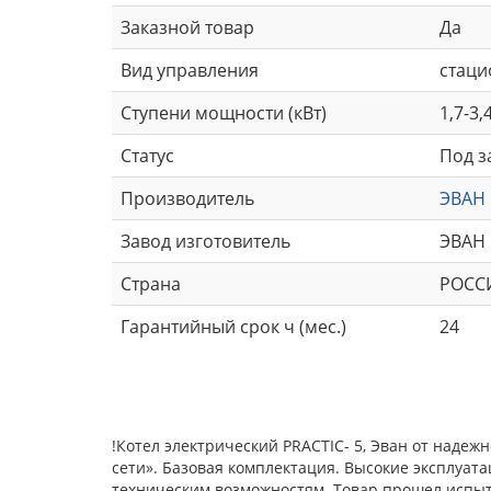
Заказной товар
Да
Вид управления
стаци
Ступени мощности (кВт)
1,7-3,
Статус
Под з
Производитель
ЭВАН
Завод изготовитель
ЭВАН
Страна
РОСС
Гарантийный срок ч (мес.)
24
!Котел электрический PRACTIC- 5, Эван от наде
сети». Базовая комплектация. Высокие эксплуат
техническим возможностям. Товар прошел испыта