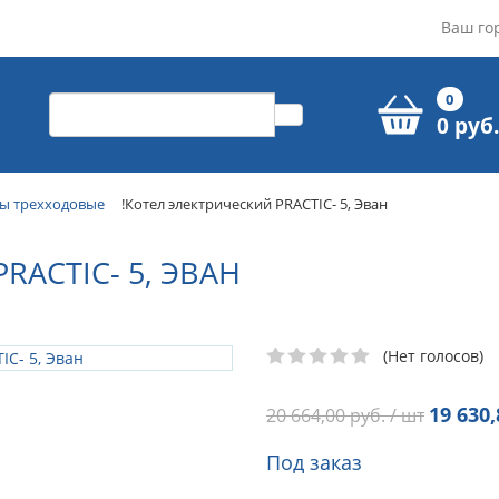
Ваш го
0
0 руб.
ы трехходовые
!Котел электрический PRACTIC- 5, Эван
RACTIC- 5, ЭВАН
(Нет голосов)
19 630,
20 664,00
руб. / шт
Под заказ