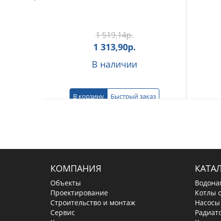
1 519,14
р.
1 313,90
р.
В наличии
В корзину
Быстрый заказ
КОМПАНИЯ
КАТА
Объекты
Водона
Проектирование
Котлы 
Строительство и монтаж
Насосы
Сервис
Радиат