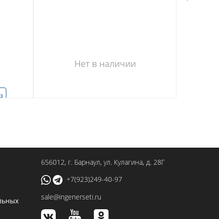
Нет в наличии
з
656012
, г.
Барнаул
,
ул. Кулагина, д. 28Г
+7(923)249-40-97
sale@ingenerseti.ru
льных