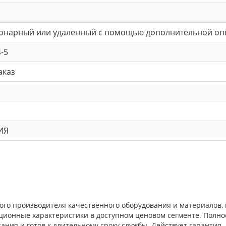
онарный или удаленный с помощью дополнительной оп
4-5
аказ
ИЯ
жного производителя качественного оборудования и материалов
ационные характеристики в доступном ценовом сегменте. Полн
ния и готов к длительному сроку службы. Действует гарантия.