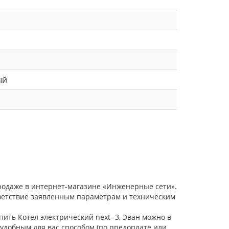
ый
продаже в интернет-магазине «Инженерные сети».
тветствие заявленным параметрам и техническим
пить Котел электрический next- 3, Эван можно в
удобным для вас способом (по предоплате или