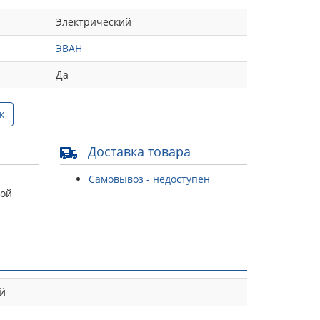
Электрический
ЭВАН
Да
к
Доставка товара
Самовывоз - недоступен
той
й