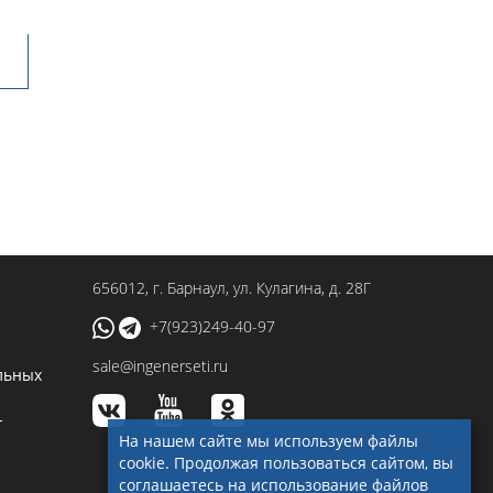
656012
, г.
Барнаул
,
ул. Кулагина, д. 28Г
+7(923)249-40-97
sale@ingenerseti.ru
льных
-
На нашем сайте мы используем файлы
cookie. Продолжая пользоваться сайтом, вы
соглашаетесь на использование файлов