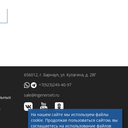
656012
, г.
Барнаул
,
ул. Кулагина, д. 28Г
+7(923)249-40-97
sale@ingenerseti.ru
льных
-
На нашем сайте мы используем файлы
cookie. Продолжая пользоваться сайтом, вы
соглашаетесь на использование файлов