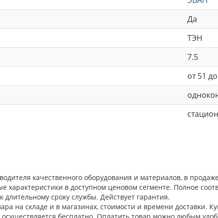
Да
ТЭН
7.5
от 51 до
одноко
стацио
водителя качественного оборудования и материалов, в продаж
ые характеристики в доступном ценовом сегменте. Полное соо
к длительному сроку службы. Действует гарантия.
ара на складе и в магазинах, стоимости и времени доставки. К
а осуществляется бесплатно. Оплатить товар можно любым удоб