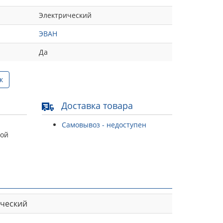
Электрический
ЭВАН
Да
к
Доставка товара
Самовывоз - недоступен
той
ический