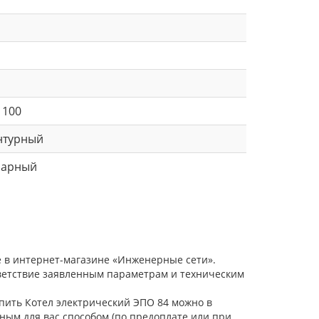
 100
нтурный
нарный
е в интернет-магазине «Инженерные сети».
тветствие заявленным параметрам и техническим
упить Котел электрический ЭПО 84 можно в
ным для вас способом (по предоплате или при