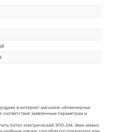
ый
й
 продаже в интернет-магазине «Инженерные
ое соответствие заявленным параметрам и
упить Котел электрический ЭПО-204, Эван можно
м удобным для вас способом (по предоплате или