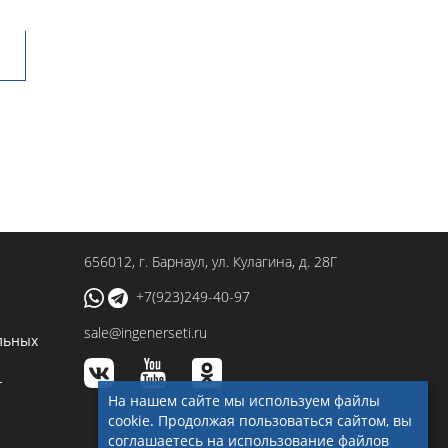
656012
, г.
Барнаул
,
ул. Кулагина, д. 28Г
+7(923)249-40-97
sale@ingenerseti.ru
льных
-
На нашем сайте мы используем файлы
cookie. Продолжая пользоваться сайтом, вы
соглашаетесь на использование файлов