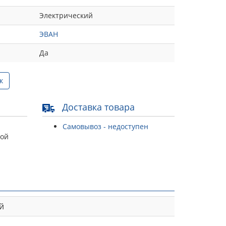
Электрический
ЭВАН
Да
к
Доставка товара
Самовывоз - недоступен
той
й