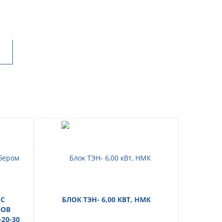
 С
БЛОК ТЭН- 6,00 КВТ, НМК
НАСОС
ЛОВ
25-60/18
-20-30