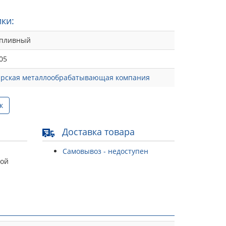
ки:
опливный
05
рская металлообрабатывающая компания
к
Доставка товара
Самовывоз - недоступен
той