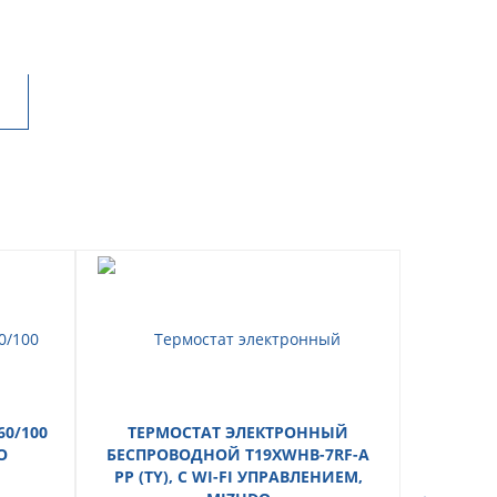
0/100
ТЕРМОСТАТ ЭЛЕКТРОННЫЙ
ВОДОНА
O
БЕСПРОВОДНОЙ Т19ХWHB-7RF-A
НАГРЕ
PP (TY), С WI-FI УПРАВЛЕНИЕМ,
ПО