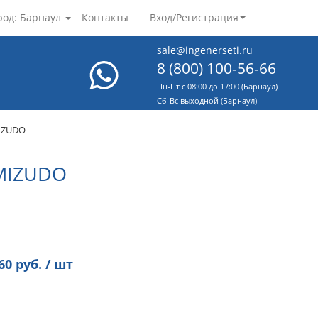
род:
Барнаул
Контакты
Вход/Регистрация
sale@ingenerseti.ru
8 (800) 100-56-66
Пн-Пт с 08:00 до 17:00 (Барнаул)
Cб-Вс выходной (Барнаул)
MIZUDO
MIZUDO
60
руб. / шт