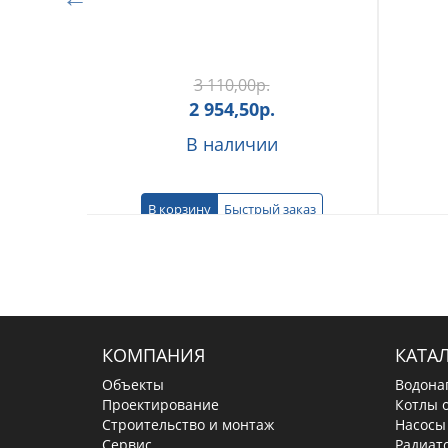
3 110,00
р.
2 954,50
р.
В наличии
В корзину
Быстрый заказ
КОМПАНИЯ
КАТА
Объекты
Водона
Проектирование
Котлы 
Строительство и монтаж
Насосы
Сервис
Радиат