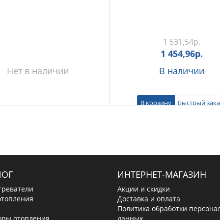
1 531,54
р.
1 454,96
р.
Нет в наличии
В наличии
В корзину
Быстрый зака
ЛОГ
ИНТЕРНЕТ-МАГАЗИН
греватели
Акции и скидки
отопления
Доставка и оплата
Политика обработки персона
оры отопления
данных