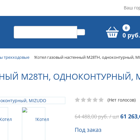
Ваш го
0
0 руб.
ы трехходовые
!Котел газовый настенный M28ТH, одноконтурный, 
ННЫЙ M28ТH, ОДНОКОНТУРНЫЙ, 
(Нет голосов)
61 263,
64 488,00
руб. / шт
Под заказ