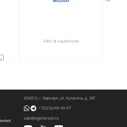
MIZUDO
Нет в наличии
з
656012
, г.
Барнаул
,
ул. Кулагина, д. 28Г
+7(923)249-40-97
sale@ingenerseti.ru
льных