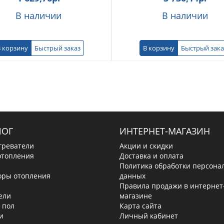
В наличии
В наличии
 корзину
Быстрый заказ
В корзину
Быстрый зака
ЛОГ
ИНТЕРНЕТ-МАГАЗИН
греватели
Акции и скидки
отопления
Доставка и оплата
Политика обработки персона
оры отопления
данных
Правила продажи в интернет
ели
магазине
 пол
Карта сайта
и
Личный кабинет