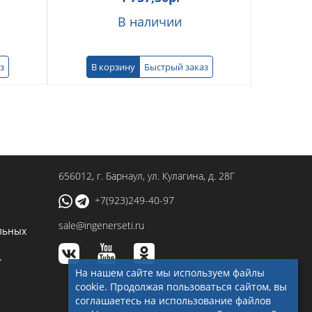
В наличии
з
В корзину
Быстрый заказ
656012
, г.
Барнаул
,
ул. Кулагина, д. 28Г
+7(923)249-40-97
sale@ingenerseti.ru
льных
-
На нашем сайте мы используем файлы
cookie. Продолжая пользоваться сайтом, вы
соглашаетесь на использование файлов