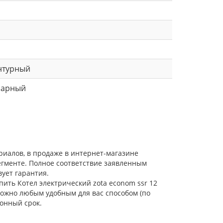
нтурный
нарный
риалов, в продаже в интернет-магазине
егменте. Полное соответствие заявленным
ует гарантия.
пить Котел электрический zota econom ssr 12
 можно любым удобным для вас способом (по
онный срок.