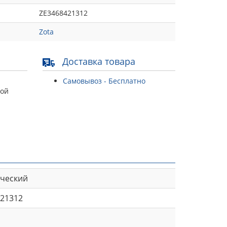
ZE3468421312
Zota
Доставка товара
Самовывоз - Бесплатно
той
ический
21312