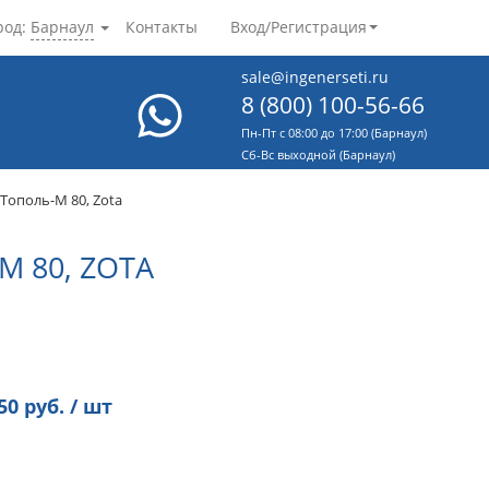
род:
Барнаул
Контакты
Вход/Регистрация
sale@ingenerseti.ru
8 (800) 100-56-66
Пн-Пт с 08:00 до 17:00 (Барнаул)
Cб-Вс выходной (Барнаул)
Тополь-М 80, Zota
 80, ZOTA
50
руб. / шт