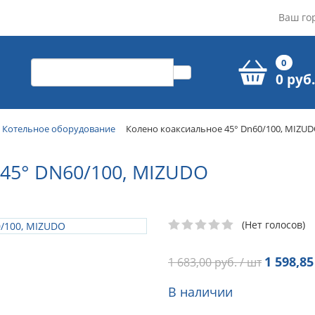
Ваш го
0
0 руб.
Котельное оборудование
Колено коаксиальное 45° Dn60/100, MIZU
5° DN60/100, MIZUDO
(Нет голосов)
1 598,85
1 683,00
руб. / шт
В наличии