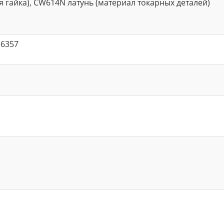
 гайка), CW614N латунь (материал токарных деталей)
 6357