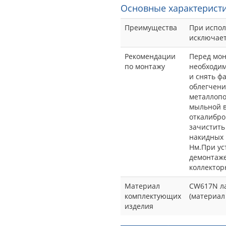
Основные характеристи
Преимущества
При испол
исключает
Рекомендации
Перед мон
по монтажу
необходим
и снять фа
облегчени
металлопо
мыльной в
откалибро
зачистить
накидных 
Нм.При ус
демонтаже
коллектор
Материал
CW617N ла
комплектующих
(материал
изделия