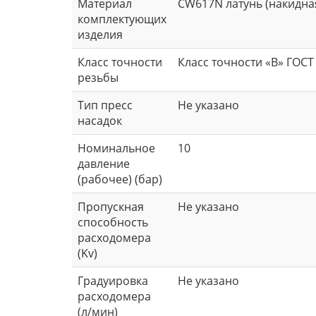
Материал
CW617N латунь (накидная
комплектующих
изделия
Класс точности
Класс точности «В» ГОСТ
резьбы
Тип пресс
Не указано
насадок
Номинальное
10
давление
(рабочее) (бар)
Пропускная
Не указано
способность
расходомера
(Kv)
Градуировка
Не указано
расходомера
(л/мин)