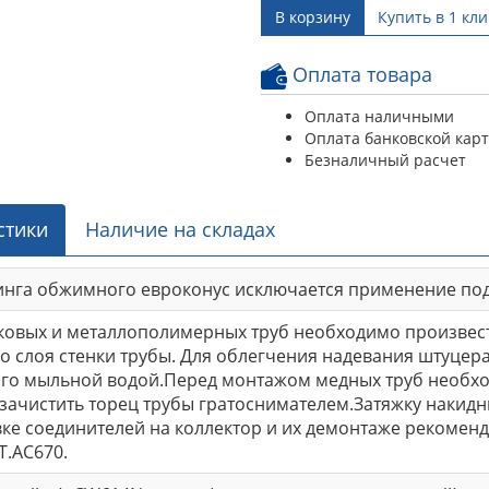
В корзину
Купить в 1 кли
Оплата товара
Оплата наличными
Оплата банковской кар
Безналичный расчет
стики
Наличие на складах
инга обжимного евроконус исключается применение по
ковых и металлополимерных труб необходимо произвест
его слоя стенки трубы. Для облегчения надевания штуце
его мыльной водой.Перед монтажом медных труб необх
зачистить торец трубы гратоснимателем.Затяжку накидны
вке соединителей на коллектор и их демонтаже рекомен
.AC670.