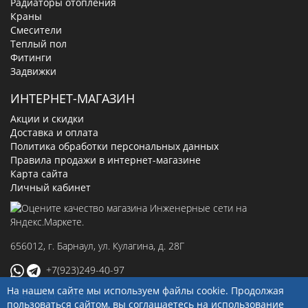
Радиаторы отопления
Краны
Смесители
Теплый пол
Фитинги
Задвижки
ИНТЕРНЕТ-МАГАЗИН
Акции и скидки
Доставка и оплата
Политика обработки персональных данных
Правила продажи в интернет-магазине
Карта сайта
Личный кабинет
656012
, г.
Барнаул
,
ул. Кулагина, д. 28Г
+7(923)249-40-97
На нашем сайте мы используем файлы cookie. Продолжая
sale@ingenerseti.ru
пользоваться сайтом, вы соглашаетесь на использование