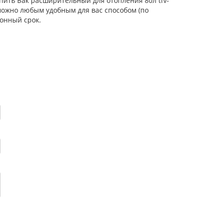
упить Бак расширительный для отопления 80л tfv-
 можно любым удобным для вас способом (по
онный срок.