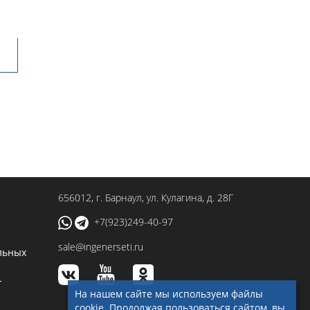
656012
, г.
Барнаул
,
ул. Кулагина, д. 28Г
+7(923)249-40-97
sale@ingenerseti.ru
льных
-
На нашем сайте мы используем файлы
cookie. Продолжая пользоваться сайтом, вы