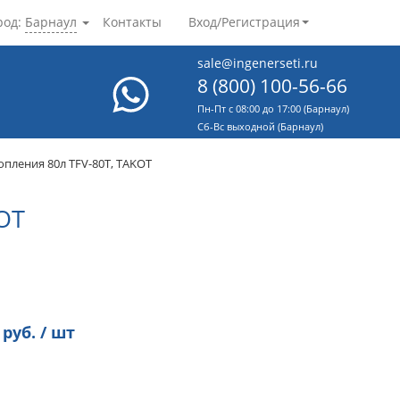
род:
Барнаул
Контакты
Вход/Регистрация
sale@ingenerseti.ru
8 (800) 100-56-66
Пн-Пт с 08:00 до 17:00 (Барнаул)
Cб-Вс выходной (Барнаул)
пления 80л TFV-80T, TAKOT
OT
руб. / шт